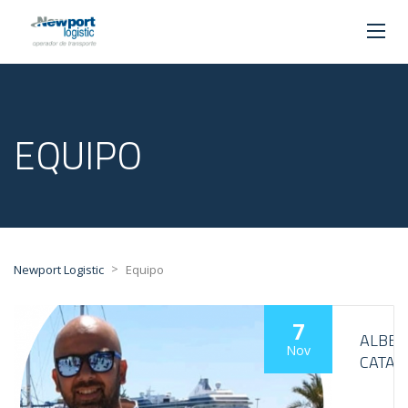
EQUIPO
>
Newport Logistic
Equipo
7
ALBER
Nov
CATAL