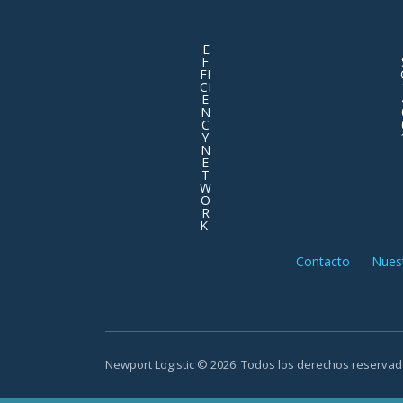
E
F
FI
CI
E
N
C
Y
N
E
T
W
O
R
K
Contacto
Nuest
Newport Logistic © 2026. Todos los derechos reservad