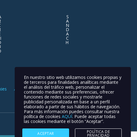
A
S
R
A
C
N
R
D
E
A
I
C
D
H
U
O
S
En nuestro sitio web utilizamos cookies propias y
de terceros para finalidades analíticas mediante
el análisis del tráfico web, personalizar el
kies
Aviso Legal
contenido mediante sus preferencias, ofrecer
funciones de redes sociales y mostrarle
publicidad personalizada en base a un perfil
elaborado a partir de sus hábitos de navegación.
Para más información puedes consultar nuestra
política de cookies
AQUÍ
. Puede aceptar todas
las cookies mediante el botón “Aceptar”.
POLÍTICA DE
ACEPTAR
PRIVACIDAD