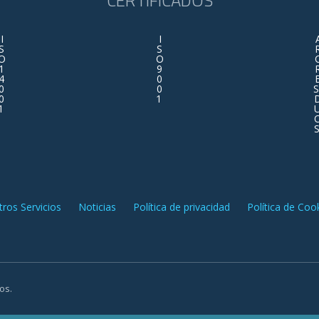
CERTIFICADOS
I
I
S
S
O
O
1
9
4
0
0
0
S
0
1
1
ros Servicios
Noticias
Política de privacidad
Política de Coo
os.