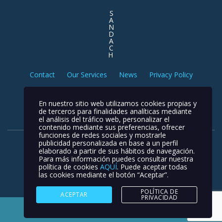
S
A
N
D
A
C
H
Contact
Our Services
News
Privacy Policy
Cookies Policy
Legal notice
En nuestro sitio web utilizamos cookies propias y
de terceros para finalidades analíticas mediante
el análisis del tráfico web, personalizar el
contenido mediante sus preferencias, ofrecer
funciones de redes sociales y mostrarle
publicidad personalizada en base a un perfil
elaborado a partir de sus hábitos de navegación.
Para más información puedes consultar nuestra
política de cookies
AQUÍ
. Puede aceptar todas
las cookies mediante el botón “Aceptar”.
Newport Logistic © 2026. All rights reserved.
POLÍTICA DE
ACEPTAR
PRIVACIDAD
This site is registered on
wpml.org
as a development site.