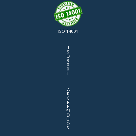
ISO 14001
I
S
O
9
0
0
1
A
R
C
R
E
SI
D
U
O
S