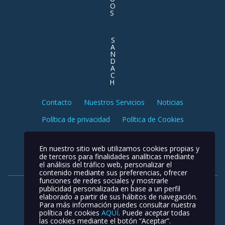
O
S
S
A
N
D
A
C
H
Contacto
Nuestros Servicios
Noticias
Política de privacidad
Política de Cookies
Aviso Legal
En nuestro sitio web utilizamos cookies propias y
de terceros para finalidades analíticas mediante
el análisis del tráfico web, personalizar el
contenido mediante sus preferencias, ofrecer
funciones de redes sociales y mostrarle
publicidad personalizada en base a un perfil
elaborado a partir de sus hábitos de navegación.
Para más información puedes consultar nuestra
política de cookies
AQUÍ
. Puede aceptar todas
las cookies mediante el botón “Aceptar”.
Newport Logistic © 2026. Todos los derechos reservados.