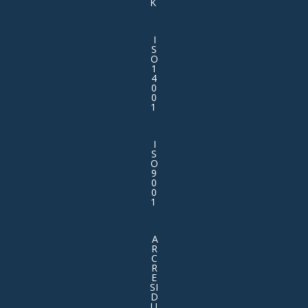
K
I
S
O
1
4
0
0
1
I
S
O
9
0
0
1
A
R
C
R
E
SI
D
U