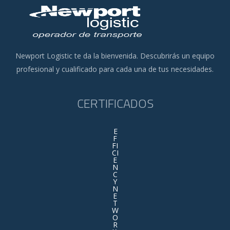
Newport Logistic te da la bienvenida. Descubrirás un equipo
profesional y cualificado para cada una de tus necesidades.
CERTIFICADOS
E
F
FI
CI
E
N
C
Y
N
E
T
W
O
R